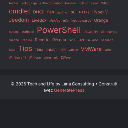
Aeotec
anti-gaspi
authentification
banane
BGInfo
cake
Citrix
cmdlet
DHCP
flan
Hyper-V
gaufres
GUI
HTTPS
Jeedom
LiveBox
Orange
McAfee
mfa
mot de passe
PowerShell
outlook
parisien
PSGallery
pâtisseries
Recette
Réseau
Quiche
Rapide
S2D
SAN
Saumon
scenario
Tips
VMWare
Soja
TRIM
UNMAP
USB
vanille
Web
Windows 11
Winform
wireshark
ZWave
© 2026 Tech and Life by Lana Consulting
• Construit
avec
GeneratePress