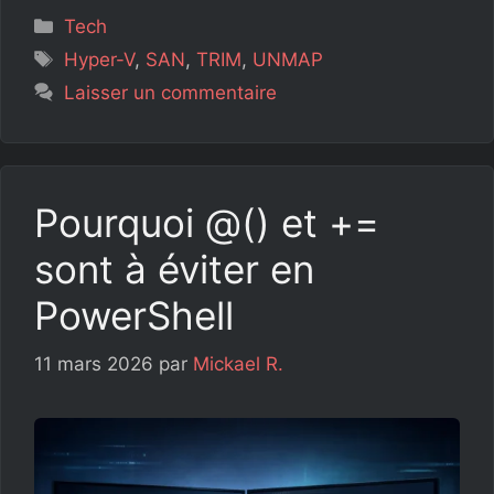
Catégories
Tech
Étiquettes
Hyper-V
,
SAN
,
TRIM
,
UNMAP
Laisser un commentaire
Pourquoi @() et +=
sont à éviter en
PowerShell
11 mars 2026
par
Mickael R.