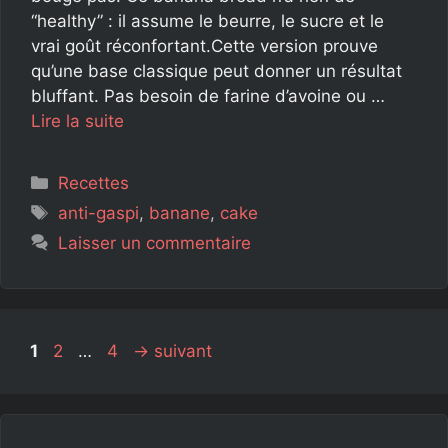
“healthy” : il assume le beurre, le sucre et le
vrai goût réconfortant.Cette version prouve
qu’une base classique peut donner un résultat
bluffant. Pas besoin de farine d’avoine ou …
Lire la suite
Catégories
Recettes
Étiquettes
anti-gaspi
,
banane
,
cake
Laisser un commentaire
Page
Page
Page
1
2
…
4
→
suivant