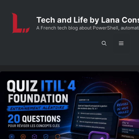
Aller
au
Tech and Life by Lana Con
contenu
A French tech blog about PowerShell, automation
Menu