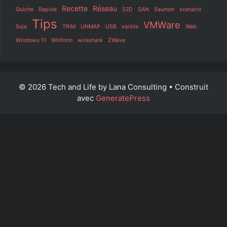
Recette
Réseau
Quiche
Rapide
S2D
SAN
Saumon
scenario
Tips
VMWare
Soja
TRIM
UNMAP
USB
vanille
Web
Windows 11
Winform
wireshark
ZWave
© 2026 Tech and Life by Lana Consulting
• Construit
avec
GeneratePress