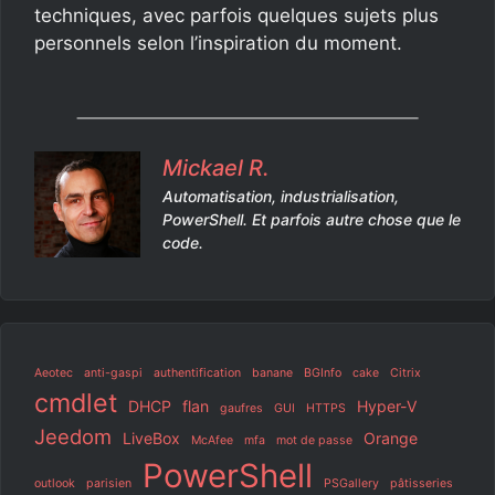
techniques, avec parfois quelques sujets plus
personnels selon l’inspiration du moment.
Mickael R.
Automatisation, industrialisation,
PowerShell. Et parfois autre chose que le
code.
Aeotec
anti-gaspi
authentification
banane
BGInfo
cake
Citrix
cmdlet
DHCP
flan
Hyper-V
gaufres
GUI
HTTPS
Jeedom
LiveBox
Orange
McAfee
mfa
mot de passe
PowerShell
outlook
parisien
PSGallery
pâtisseries