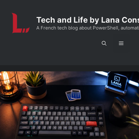
Aller
au
Tech and Life by Lana Con
contenu
A French tech blog about PowerShell, automation
Menu