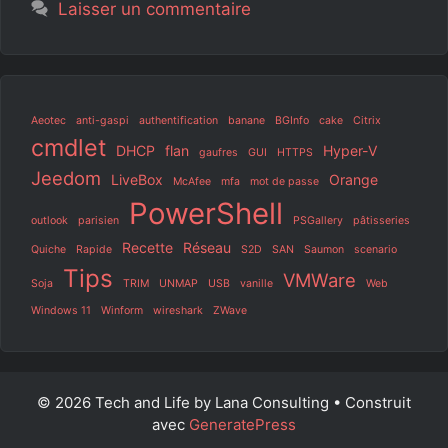
Laisser un commentaire
Aeotec
anti-gaspi
authentification
banane
BGInfo
cake
Citrix
cmdlet
DHCP
flan
Hyper-V
gaufres
GUI
HTTPS
Jeedom
LiveBox
Orange
McAfee
mfa
mot de passe
PowerShell
outlook
parisien
PSGallery
pâtisseries
Recette
Réseau
Quiche
Rapide
S2D
SAN
Saumon
scenario
Tips
VMWare
Soja
TRIM
UNMAP
USB
vanille
Web
Windows 11
Winform
wireshark
ZWave
© 2026 Tech and Life by Lana Consulting
• Construit
avec
GeneratePress