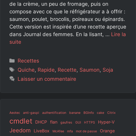
de la crème, un peu de fromage, puis on
compose avec ce que le réfrigérateur a à offrir :
saumon, poulet, brocolis, poireaux ou épinards.
Cette version est inspirée d’une recette aperçue
dans Journal des femmes. En la lisant, …
Lire la
suite
Catégories
Recettes
Étiquettes
Quiche
,
Rapide
,
Recette
,
Saumon
,
Soja
Laisser un commentaire
Aeotec
anti-gaspi
authentification
banane
BGInfo
cake
Citrix
cmdlet
DHCP
flan
Hyper-V
gaufres
GUI
HTTPS
Jeedom
LiveBox
Orange
McAfee
mfa
mot de passe