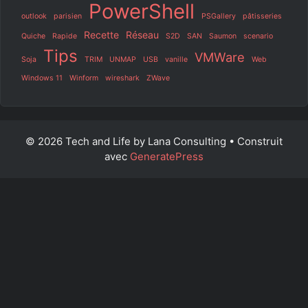
PowerShell
outlook
parisien
PSGallery
pâtisseries
Recette
Réseau
Quiche
Rapide
S2D
SAN
Saumon
scenario
Tips
VMWare
Soja
TRIM
UNMAP
USB
vanille
Web
Windows 11
Winform
wireshark
ZWave
© 2026 Tech and Life by Lana Consulting
• Construit
avec
GeneratePress