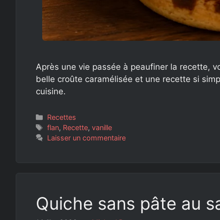
Après une vie passée à peaufiner la recette, v
belle croûte caramélisée et une recette si sim
cuisine.
Catégories
Recettes
Étiquettes
flan
,
Recette
,
vanille
Laisser un commentaire
Quiche sans pâte au 