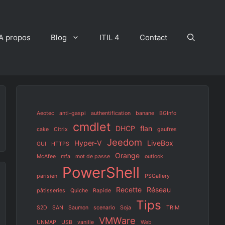
A propos
Blog
ITIL 4
Contact
Aeotec
anti-gaspi
authentification
banane
BGInfo
cmdlet
DHCP
flan
cake
Citrix
gaufres
Jeedom
Hyper-V
LiveBox
GUI
HTTPS
Orange
McAfee
mfa
mot de passe
outlook
PowerShell
parisien
PSGallery
Recette
Réseau
pâtisseries
Quiche
Rapide
Tips
S2D
SAN
Saumon
scenario
Soja
TRIM
VMWare
UNMAP
USB
vanille
Web