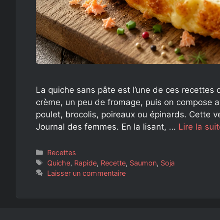
La quiche sans pâte est l’une de ces recettes 
crème, un peu de fromage, puis on compose ave
poulet, brocolis, poireaux ou épinards. Cette v
Journal des femmes. En la lisant, …
Lire la sui
Catégories
Recettes
Étiquettes
Quiche
,
Rapide
,
Recette
,
Saumon
,
Soja
Laisser un commentaire