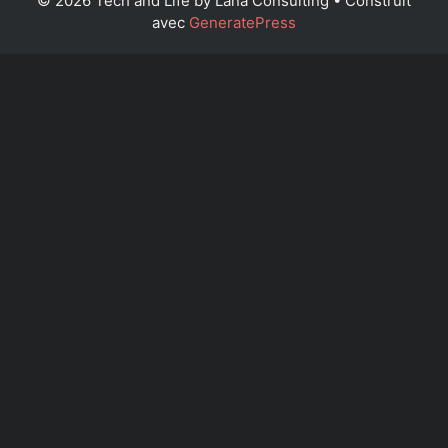
© 2026 Tech and Life by Lana Consulting
• Construit
avec
GeneratePress