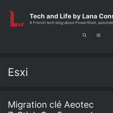
Aller
au
Tech and Life by Lana Con
contenu
A French tech blog about PowerShell, automation
Menu
Esxi
Migration clé Aeotec