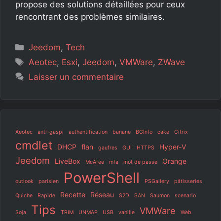
propose des solutions détaillées pour ceux
rencontrant des problèmes similaires.
Catégories
Jeedom
,
Tech
Étiquettes
Aeotec
,
Esxi
,
Jeedom
,
VMWare
,
ZWave
Laisser un commentaire
Aeotec
anti-gaspi
authentification
banane
BGInfo
cake
Citrix
cmdlet
DHCP
flan
Hyper-V
gaufres
GUI
HTTPS
Jeedom
LiveBox
Orange
McAfee
mfa
mot de passe
PowerShell
outlook
parisien
PSGallery
pâtisseries
Recette
Réseau
Quiche
Rapide
S2D
SAN
Saumon
scenario
Tips
VMWare
Soja
TRIM
UNMAP
USB
vanille
Web